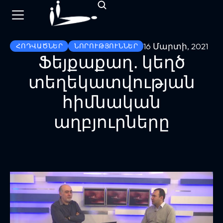
16 Մարտի, 2021
ՀՈԴՎԱԾՆԵՐ
ՆՈՐՈՒԹՅՈՒՆՆԵՐ
Ֆեյքաքաղ․ կեղծ
տեղեկատվության
հիմնական
աղբյուրները