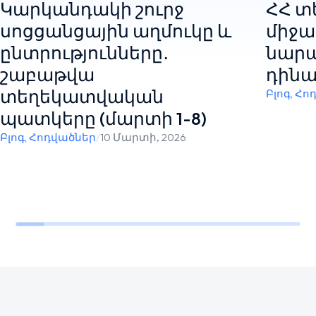
Կարկանդակի շուրջ
ՀՀ 
սոցցանցային աղմուկը և
միջա
ընտրությունները․
նար
շաբաթվա
դինա
տեղեկատվական
Բլոգ
,
Հո
պատկերը (մարտի 1-8)
Բլոգ
,
Հոդվածներ
/
10 Մարտի, 2026