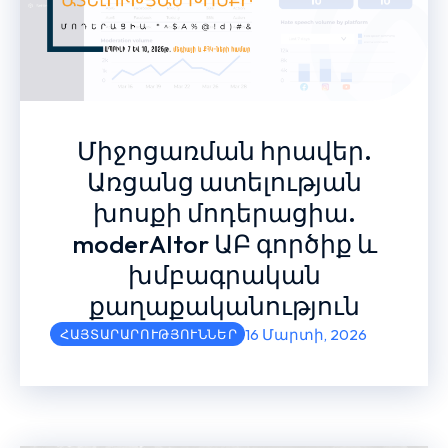
Միջոցառման հրավեր.
Առցանց ատելության
խոսքի մոդերացիա.
moderAItor ԱԲ գործիք և
խմբագրական
քաղաքականություն
16 Մարտի, 2026
ՀԱՅՏԱՐԱՐՈՒԹՅՈՒՆՆԵՐ