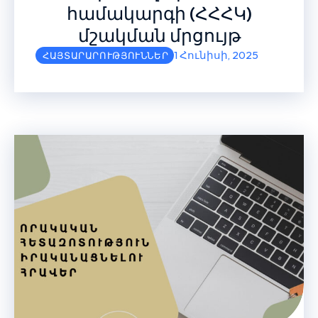
համակարգի (ՀՀՀԿ)
մշակման մրցույթ
1 Հունիսի, 2025
ՀԱՅՏԱՐԱՐՈՒԹՅՈՒՆՆԵՐ