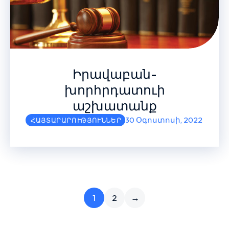
Իրավաբան-
խորհրդատուի
աշխատանք
30 Օգոստոսի, 2022
ՀԱՅՏԱՐԱՐՈՒԹՅՈՒՆՆԵՐ
1
2
→