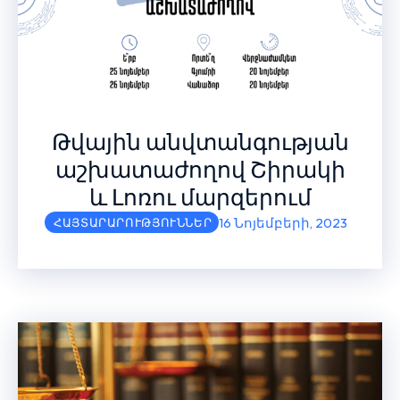
Թվային անվտանգության
աշխատաժողով Շիրակի
և Լոռու մարզերում
16 Նոյեմբերի, 2023
ՀԱՅՏԱՐԱՐՈՒԹՅՈՒՆՆԵՐ