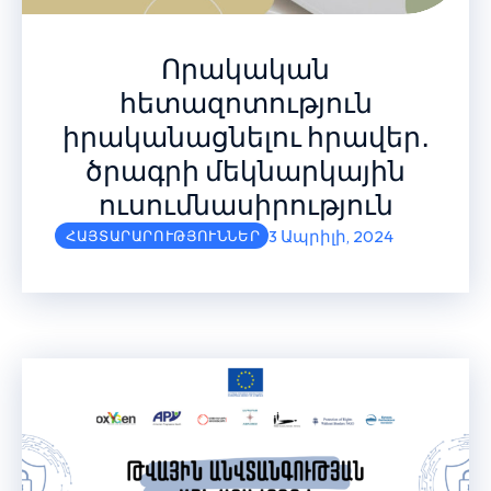
Որակական
հետազոտություն
իրականացնելու հրավեր․
ծրագրի մեկնարկային
ուսումնասիրություն
3 Ապրիլի, 2024
ՀԱՅՏԱՐԱՐՈՒԹՅՈՒՆՆԵՐ