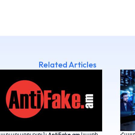
Related Articles
Հայտ
յտարարություն AntiFake.am կայքի