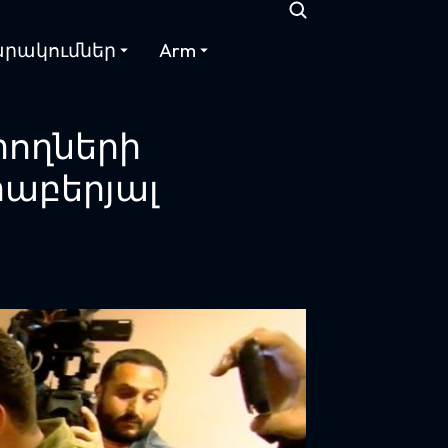
րակումներ
Arm
րողների
րաբերյալ