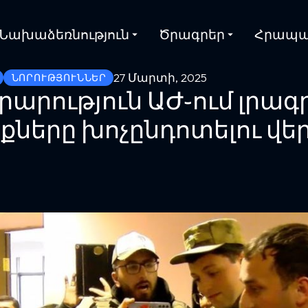
Նախաձեռնություն
Ծրագրեր
Հրապա
27 Մարտի, 2025
ՆՈՐՈՒԹՅՈՒՆՆԵՐ
արություն ԱԺ֊ում լրագ
քները խոչընդոտելու վե