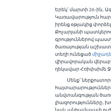
Երեկ՝ մարտի 26-ին, Ա
Կառավարություն հա
իրենց օթյակից փորձ
Քոչարյանի պատկերով 
գրություններով պաս
ծառայության աշխատա
տեղի ունեցած
միջադ
վիրավորական վերաբեր
ղեկավար Հռիփսիմե Ջ
Մենք՝ ներքոստորագր
հայտարարություններո
անվտանգության ծառա
լիազորությունները, խ
նաև անհամաչափ ուժ կ