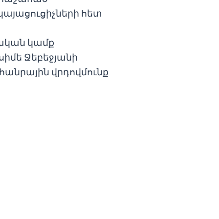
կայացուցիչների հետ
ական կամք
իմե Ջեբեջյանի
անրային վրդովմունք