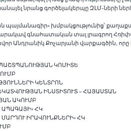
րանայել նրանց գործելակերպը ԶԼՄ-ների ներ
 պայմանագիր» խմբակցությունից՝ քաղաք
պարակավ գնահատական տալ լրագրող Հռիփս
ր Անդրանիկ Քոչարյանի վարքագծին, որը հ
 ՊԱՇՏՊԱՆՈՒԹՅԱՆ ԿՈՄԻՏԵ
ԿՈՒՄԲ
ԹՅՈՒՆՆԵՐԻ ԿԵՆՏՐՈՆ
ԿԱՏՎՈՒԹՅԱՆ ԻՆՍՏԻՏՈՒՏ – ՀԱՅԱՍՏԱՆ
ՅԱՆ ԱԿՈՒՄԲ
 ԱՊԱԳԱՅԻ» ՀԿ
 ՄԱՐԴՈՒ ԻՐԱՎՈՒՆՔՆԵՐԻ» ՀԿ
ՒՄԲ