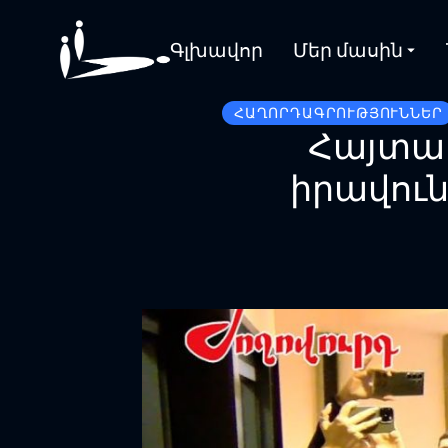
Գլխավոր
Մեր մասին
ՀԱՂՈՐԴԱԳՐՈՒԹՅՈՒՆՆԵՐ
Հայտար
իրավուն