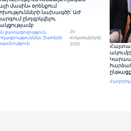
այի մասին» օրենքում
խությունների նախագծի՝ ԱԺ
արգում ընդգրկվելու
ակցությամբ
20
ին ջատագովություն
,
րդագրություններ
,
Շահերի
/
Հոկտեմբերի,
պանություն
2025
Հայտար
ակումբ
Կարապ
հարձակ
ընթացք
Հաղորդա