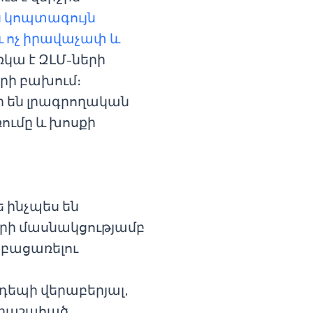
 կոպտագույն
ւ ոչ իրավաչափ և
ռկա է ԶԼՄ-ների
րի բախում։
ի են լրագրողական
ումը և խոսքի
ե ինչպես են
երի մասնակցությամբ
 բացառելու
դեպի վերաբերյալ,
արաշահած