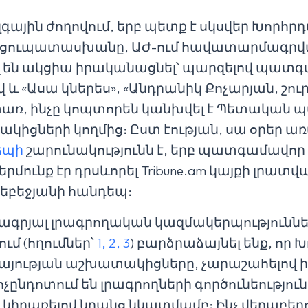
զգային ժողովում, երբ պետք է սկսվեր Խորհր
րցուպատասխանը, ԱԺ-ում հավատարմագրվա
ել են ակցիա իրականացնել՝ պարզելով պատ
և «Ասա կներես», «Անդրանիկ Քոչարյան, շուր
տառ, ինչը կոպտորեն կանխվել է Պետական
կիցների կողմից։ Ըստ էության, սա օրեր 
եպի
շարունակությունն է, երբ պատգամավոր
մունք էր դրսևորել Tribune.am կայքի լրատ
եբեջյանի հանդեպ։
յալ լրագրողական կազմակերպություններս
ւմ (հղումներ՝
1,
2,
3
) բարձրաձայնել ենք, որ
յության աշխատակիցները, չարաշահելով ի
ոչընդոտում են լրագրողների գործունեություն
իրառելով նրանց նկատմամբ։ Ինչ վերաբերու