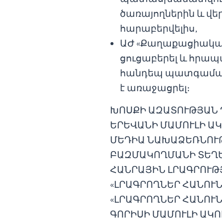
ծառայողներին և վե
հարաբերվելիս,
ԱԺ «Քաղաքացիական
ցուցաբերել և հրա
հանդեպ պատգամավո
է առաջացրել։
ԽՈՍՔԻ ԱԶԱՏՈՒԹՅԱՆ
ԵՐԵՎԱՆԻ ՄԱՄՈՒԼԻ Ա
ՄԵԴԻԱ ՆԱԽԱՁԵՌՆՈՒ
ԲԱԶՄԱԿՈՂՄԱՆԻ ՏԵՂԵ
ՀԱՆՐԱՅԻՆ ԼՐԱԳՐՈՒԹ
«ԼՐԱԳՐՈՂՆԵՐ ՀԱՆՈՒՆ
«ԼՐԱԳՐՈՂՆԵՐ ՀԱՆՈՒՆ
ԳՈՐԻՍԻ ՄԱՄՈՒԼԻ ԱԿՈ