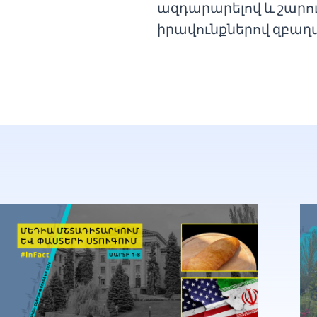
ազդարարելով և շարո
իրավունքներով զբաղվ