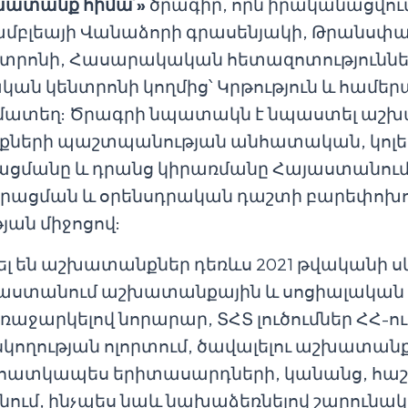
ատանք հիմա՛»
ծրագիր, որն իրականացվում
բլեայի Վանաձորի գրասենյակի, Թրանսփար
նտրոնի, Հասարակական հետազոտությունն
ն կենտրոնի կողմից՝ Կրթություն և համեր
ամատեղ: Ծրագրի նպատակն է նպաստել աշ
նքների պաշտպանության անհատական, կոլ
ացմանը և դրանց կիրառմանը Հայաստանու
զորացման և օրենսդրական դաշտի բարեփոխո
ան միջոցով:
լ են աշխատանքներ դեռևս 2021 թվականի 
յաստանում աշխատանքային և սոցիալական 
աջարկելով նորարար, ՏՀՏ լուծումներ ՀՀ-
կողության ոլորտում, ծավալելու աշխատան
 հատկապես երիտասարդների, կանանց, հաշ
անում, ինչպես նաև նախաձեռնելով շարուն