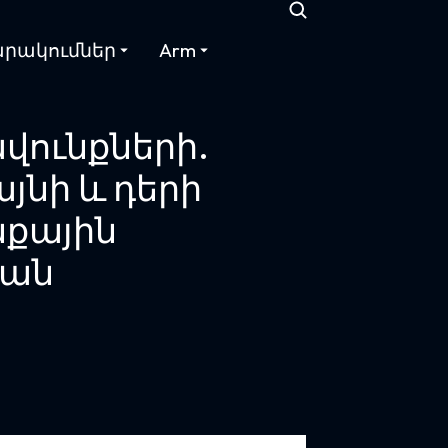
րակումներ
Arm
վունքների.
նի և դերի
նքային
կան