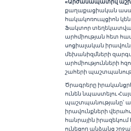
«Արժանապատիվ աշխ
քաղաքացիական ասամ
հակակոռուպցիոն կե
Ֆակտոր տեղեկատվակա
արհմիության հետ հ
սոցիալական իրավու
մեխանիզմների զարգ
արհմիությունների հ
շահերի պաշտպանությ
Ծրագրերը իրականցրե
ունեն նպաստելու Հա
պաշտպանությանը՝ առ
իրավունքների վերահս
հանրային իրազեկում
ունեցող անձանց շրջ