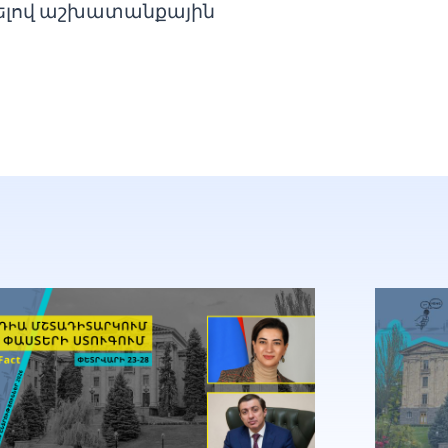
նելով աշխատանքային