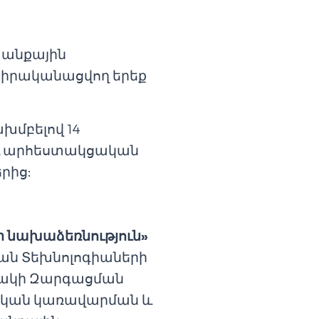
տանքային
 իրականացվող երեք
խմբելով 14
 և արհեստակցական
րից:
ի
նախաձեռնություն»
ան Տեխնոլոգիաների
րակի Զարգացման
ական կառավարման և