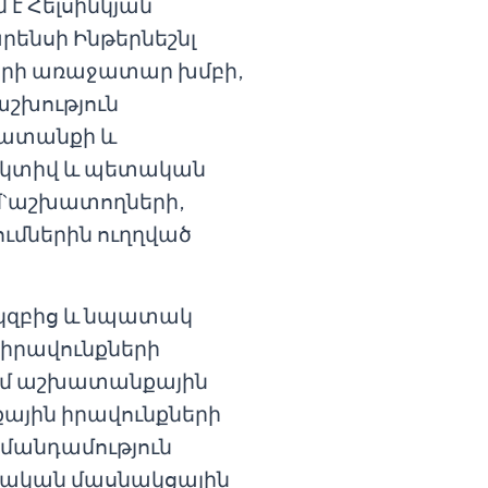
 է Հելսինկյան
ենսի Ինթերնեշնլ
երի առաջատար խմբի,
աշխություն
խատանքի և
եկտիվ և պետական
մ`աշխատողների,
ւմներին ուղղված
սկզբից և նպատակ
իրավունքների
ում աշխատանքային
քային իրավունքների
մանդամություն
ակական մասնակցային