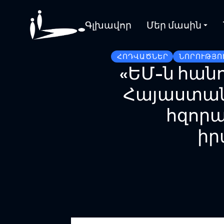
Գլխավոր
Մեր մասին
ՀՈԴՎԱԾՆԵՐ
ՆՈՐՈՒԹՅՈ
«ԵՄ-ն հան
Հայաստան
հզորա
իր