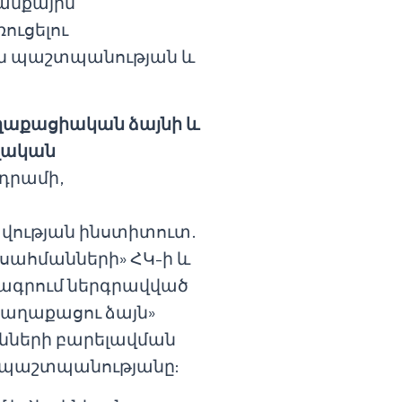
տանքային
ուցելու
ան պաշտպանության և
ղաքացիական ձայնի և
ալական
ադրամի,
վության ինստիտուտ.
սահմանների» ՀԿ-ի և
ագրում ներգրավված
Քաղաքացու ձայն»
նների բարելավման
ի պաշտպանությանը: