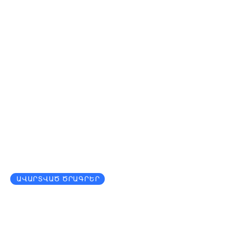
ԱՎԱՐՏՎԱԾ ԾՐԱԳՐԵՐ
Թվային
անվտանգության