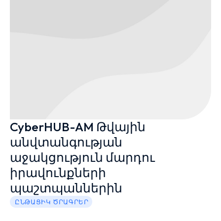
CyberHUB-AM Թվային
անվտանգության
աջակցություն մարդու
իրավունքների
պաշտպաններին
ԸՆԹԱՑԻԿ ԾՐԱԳՐԵՐ