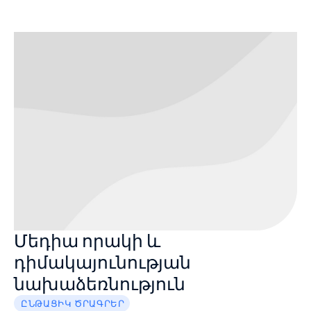
Մեդիա որակի և
դիմակայունության
նախաձեռնություն
ԸՆԹԱՑԻԿ ԾՐԱԳՐԵՐ