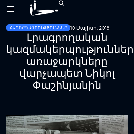
10 Մայիսի, 2018
ՀԱՂՈՐԴԱԳՐՈՒԹՅՈՒՆՆԵՐ
Լրագրողական
կազմակերպություններ
առաջարկները
վարչապետ Նիկոլ
Փաշինյանին