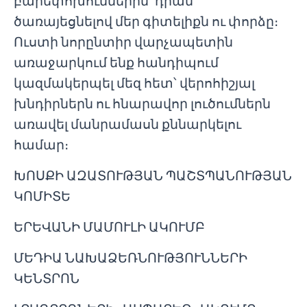
բարեփոխումներին՝ դրան
ծառայեցնելով մեր գիտելիքն ու փորձը։
Ուստի նորընտիր վարչապետին
առաջարկում ենք հանդիպում
կազմակերպել մեզ հետ՝ վերոհիշյալ
խնդիրներն ու հնարավոր լուծումներն
առավել մանրամասն քննարկելու
համար։
ԽՈՍՔԻ ԱԶԱՏՈՒԹՅԱՆ ՊԱՇՏՊԱՆՈՒԹՅԱՆ
ԿՈՄԻՏԵ
ԵՐԵՎԱՆԻ ՄԱՄՈՒԼԻ ԱԿՈՒՄԲ
ՄԵԴԻԱ ՆԱԽԱՁԵՌՆՈՒԹՅՈՒՆՆԵՐԻ
ԿԵՆՏՐՈՆ