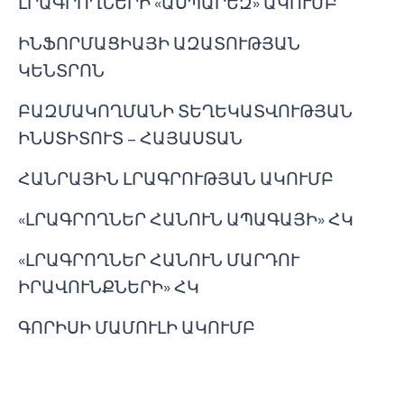
ԼՐԱԳՐՈՂՆԵՐԻ «ԱՍՊԱՐԵԶ» ԱԿՈՒՄԲ
ԻՆՖՈՐՄԱՑԻԱՅԻ ԱԶԱՏՈՒԹՅԱՆ
ԿԵՆՏՐՈՆ
ԲԱԶՄԱԿՈՂՄԱՆԻ ՏԵՂԵԿԱՏՎՈՒԹՅԱՆ
ԻՆՍՏԻՏՈՒՏ – ՀԱՅԱՍՏԱՆ
ՀԱՆՐԱՅԻՆ ԼՐԱԳՐՈՒԹՅԱՆ ԱԿՈՒՄԲ
«ԼՐԱԳՐՈՂՆԵՐ ՀԱՆՈՒՆ ԱՊԱԳԱՅԻ» ՀԿ
«ԼՐԱԳՐՈՂՆԵՐ ՀԱՆՈՒՆ ՄԱՐԴՈՒ
ԻՐԱՎՈՒՆՔՆԵՐԻ» ՀԿ
ԳՈՐԻՍԻ ՄԱՄՈՒԼԻ ԱԿՈՒՄԲ