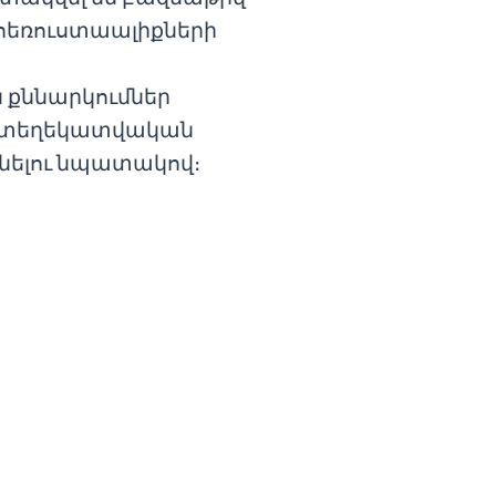
 հեռուստաալիքների
 քննարկումներ
ի տեղեկատվական
նելու նպատակով։