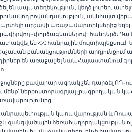
 են ապատեղեկություն, կեղծ լուրեր, ատելո
ունակող բովանդակություն, ակնհայտ վի
րտելի արշավի առաջամարտիկներից եղել և մ
ց հրավիրվող «փորձագետներով» հանդերձ։ Դա
փակվել են ՀՀ հանրային մուլտիպլեքսում, և 
չական բանակցությունների արդյունքում այդ
դիրներ են առաջացել նաև Հայաստանում գոր
տ։
ջոցները բավարար ազդակ չեն դարձել ՌԴ-ում
, մենք՝ ներքոստորագրյալ լրագրողական կա
առավարությունից.
Հանրապետության կառավարության և Ռուս
ջև զանգվածային հեռահաղորդակցության ոլ
ն մասին» համաձայնագիրը, ինչի համար կո