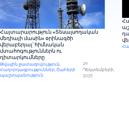
Հա
աշ
Հայտարարություն «Տեսալսողական
դ
մեդիայի մասին» օրինագծի
վե
վերաբերյալ՝ հիմնական
Հա
մտահոգություններն ու
դիտարկումները
29
Թվային ջատագովություն
,
Հաղորդագրություններ
,
Շահերի
/
Դեկտեմբերի,
պաշտպանություն
2025