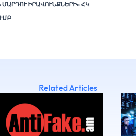
 ՄԱՐԴՈՒ ԻՐԱՎՈՒՆՔՆԵՐԻ» ՀԿ
ՒՄԲ
Related Articles