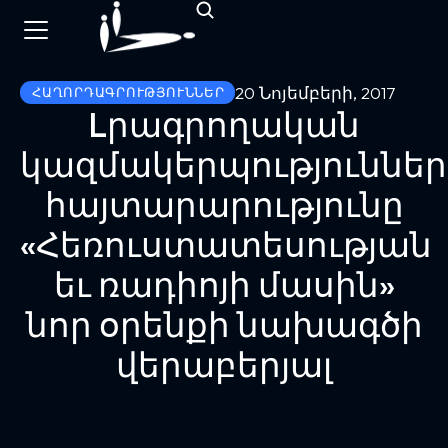
20 Նոյեմբերի, 2017
ՀԱՂՈՐԴԱԳՐՈՒԹՅՈՒՆՆԵՐ
Lրագրողական
կազմակերպություններ
հայտարարությունը
«Հեռուստատեսության
եւ ռադիոյի մասին»
նոր օրենքի նախագծի
վերաբերյալ