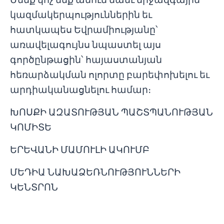
կազմակերպություններին եւ
հատկապես Եվրամիությանը՝
առավելագույնս նպաստել այս
գործընթացին՝ հայաստանյան
հեռարձակման ոլորտը բարեփոխելու եւ
արդիականացնելու համար։
ԽՈՍՔԻ ԱԶԱՏՈՒԹՅԱՆ ՊԱՇՏՊԱՆՈՒԹՅԱՆ
ԿՈՄԻՏԵ
ԵՐԵՎԱՆԻ ՄԱՄՈՒԼԻ ԱԿՈՒՄԲ
ՄԵԴԻԱ ՆԱԽԱՁԵՌՆՈՒԹՅՈՒՆՆԵՐԻ
ԿԵՆՏՐՈՆ