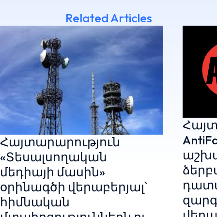
Related Articles
Հայտ
AntiF
Հայտարարություն
աշխ
«Տեսալսողական
ձերբ
մեդիայի մասին»
դատ
օրինագծի վերաբերյալ՝
զարգ
հիմնական
վերա
մտահոգություններն ու