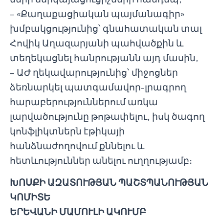
– «Քաղաքացիական պայմանագիր»
խմբակցությունից՝ գնահատական տալ
Հովիկ Աղազարյանի պահվածքին և
տեղեկացնել հանրությանն այդ մասին,
– ԱԺ ղեկավարությունից՝ միջոցներ
ձեռնարկել պատգամավոր-լրագրող
հարաբերություններում առկա
լարվածությունը թոթափելու, իսկ ծագող
կոնֆլիկտներն էթիկայի
հանձնաժողովում քննելու և
հետևություններ անելու ուղղությամբ։
ԽՈՍՔԻ ԱԶԱՏՈՒԹՅԱՆ ՊԱՇՏՊԱՆՈՒԹՅԱՆ
ԿՈՄԻՏԵ
ԵՐԵՎԱՆԻ ՄԱՄՈՒԼԻ ԱԿՈՒՄԲ