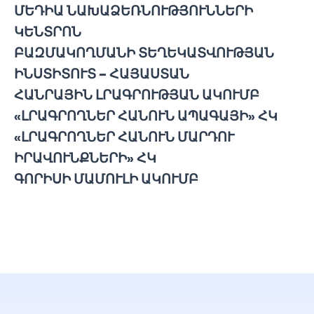
ՄԵԴԻԱ ՆԱԽԱՁԵՌՆՈՒԹՅՈՒՆՆԵՐԻ
ԿԵՆՏՐՈՆ
ԲԱԶՄԱԿՈՂՄԱՆԻ ՏԵՂԵԿԱՏՎՈՒԹՅԱՆ
ԻՆՍՏԻՏՈՒՏ – ՀԱՅԱՍՏԱՆ
ՀԱՆՐԱՅԻՆ ԼՐԱԳՐՈՒԹՅԱՆ ԱԿՈՒՄԲ
«ԼՐԱԳՐՈՂՆԵՐ ՀԱՆՈՒՆ ԱՊԱԳԱՅԻ» ՀԿ
«ԼՐԱԳՐՈՂՆԵՐ ՀԱՆՈՒՆ ՄԱՐԴՈՒ
ԻՐԱՎՈՒՆՔՆԵՐԻ» ՀԿ
ԳՈՐԻՍԻ ՄԱՄՈՒԼԻ ԱԿՈՒՄԲ