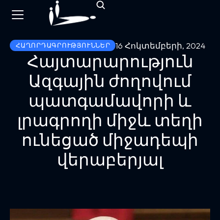
16 Հոկտեմբերի, 2024
ՀԱՂՈՐԴԱԳՐՈՒԹՅՈՒՆՆԵՐ
Հայտարարություն
Ազգային ժողովում
պատգամավորի և
լրագրողի միջև տեղի
ունեցած միջադեպի
վերաբերյալ