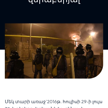
Մեկ տարի առաջ`2016թ. հուլիսի 29-ի լույս