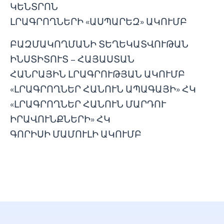
ԿԵՆՏՐՈՆ
ԼՐԱԳՐՈՂՆԵՐԻ «ԱՍՊԱՐԵԶ» ԱԿՈՒՄԲ
ԲԱԶՄԱԿՈՂՄԱՆԻ ՏԵՂԵԿԱՏՎՈՒԹԱՆ
ԻՆՍՏԻՏՈՒՏ – ՀԱՅԱՍՏԱՆ
ՀԱՆՐԱՅԻՆ ԼՐԱԳՐՈՒԹՅԱՆ ԱԿՈՒՄԲ
«ԼՐԱԳՐՈՂՆԵՐ ՀԱՆՈՒՆ ԱՊԱԳԱՅԻ» ՀԿ
«ԼՐԱԳՐՈՂՆԵՐ ՀԱՆՈՒՆ ՄԱՐԴՈՒ
ԻՐԱՎՈՒՆՔՆԵՐԻ» ՀԿ
ԳՈՐԻՍԻ ՄԱՄՈՒԼԻ ԱԿՈՒՄԲ