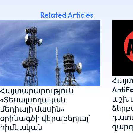
Related Articles
Հայտ
AntiF
Հայտարարություն
աշխ
«Տեսալսողական
ձերբ
մեդիայի մասին»
դատ
օրինագծի վերաբերյալ՝
զարգ
հիմնական