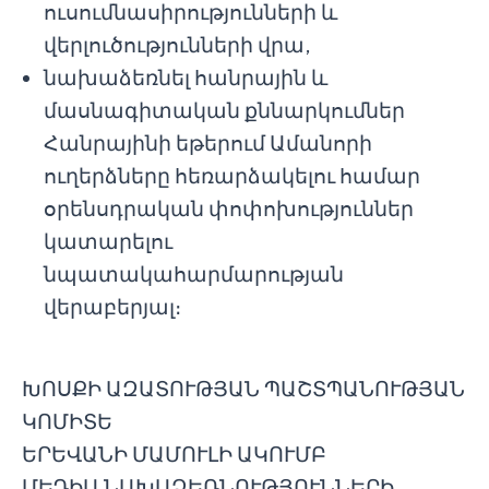
ուսումնասիրությունների և
վերլուծությունների վրա,
նախաձեռնել հանրային և
մասնագիտական քննարկումներ
Հանրայինի եթերում Ամանորի
ուղերձները հեռարձակելու համար
օրենսդրական փոփոխություններ
կատարելու
նպատակահարմարության
վերաբերյալ։
ԽՈՍՔԻ ԱԶԱՏՈՒԹՅԱՆ ՊԱՇՏՊԱՆՈՒԹՅԱՆ
ԿՈՄԻՏԵ
ԵՐԵՎԱՆԻ ՄԱՄՈՒԼԻ ԱԿՈՒՄԲ
ՄԵԴԻԱ ՆԱԽԱՁԵՌՆՈՒԹՅՈՒՆՆԵՐԻ