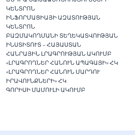
ԿԵՆՏՐՈՆ
ԻՆՖՈՐՄԱՑԻԱՅԻ ԱԶԱՏՈՒԹՅԱՆ
ԿԵՆՏՐՈՆ
ԲԱԶՄԱԿՈՂՄԱՆԻ ՏԵՂԵԿԱՏՎՈՒԹՅԱՆ
ԻՆՍՏԻՏՈՒՏ – ՀԱՅԱՍՏԱՆ
ՀԱՆՐԱՅԻՆ ԼՐԱԳՐՈՒԹՅԱՆ ԱԿՈՒՄԲ
«ԼՐԱԳՐՈՂՆԵՐ ՀԱՆՈՒՆ ԱՊԱԳԱՅԻ» ՀԿ
«ԼՐԱԳՐՈՂՆԵՐ ՀԱՆՈՒՆ ՄԱՐԴՈՒ
ԻՐԱՎՈՒՆՔՆԵՐԻ» ՀԿ
ԳՈՐԻՍԻ ՄԱՄՈՒԼԻ ԱԿՈՒՄԲ