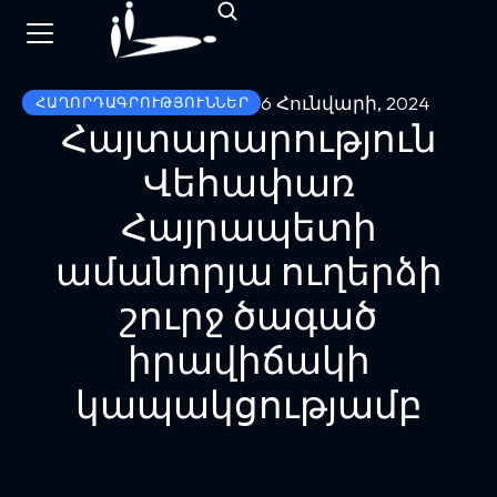
6 Հունվարի, 2024
ՀԱՂՈՐԴԱԳՐՈՒԹՅՈՒՆՆԵՐ
Հայտարարություն
Վեհափառ
Հայրապետի
ամանորյա ուղերձի
շուրջ ծագած
իրավիճակի
կապակցությամբ