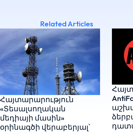
Related Articles
Հայտ
AntiF
Հայտարարություն
աշխ
«Տեսալսողական
ձերբ
մեդիայի մասին»
դատ
օրինագծի վերաբերյալ՝