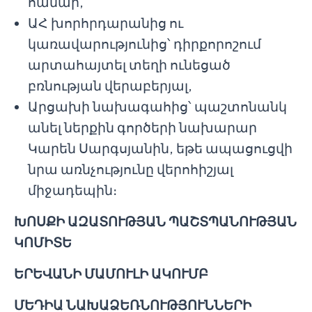
համար,
ԱՀ խորհրդարանից ու
կառավարությունից՝ դիրքորոշում
արտահայտել տեղի ունեցած
բռնության վերաբերյալ,
Արցախի նախագահից՝ պաշտոնանկ
անել ներքին գործերի նախարար
Կարեն Սարգսյանին, եթե ապացուցվի
նրա առնչությունը վերոհիշյալ
միջադեպին։
ԽՈՍՔԻ ԱԶԱՏՈՒԹՅԱՆ ՊԱՇՏՊԱՆՈՒԹՅԱՆ
ԿՈՄԻՏԵ
ԵՐԵՎԱՆԻ ՄԱՄՈՒԼԻ ԱԿՈՒՄԲ
ՄԵԴԻԱ ՆԱԽԱՁԵՌՆՈՒԹՅՈՒՆՆԵՐԻ