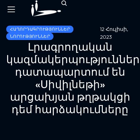
12 Հուլիսի,
ՀԱՂՈՐԴԱԳՐՈՒԹՅՈՒՆՆԵՐ
2023
ՆՈՐՈՒԹՅՈՒՆՆԵՐ
Լրագրողական
կազմակերպություններ
դատապարտում են
«Սիվիլնեթի»
արցախյան թղթակցի
դեմ հարձակումները