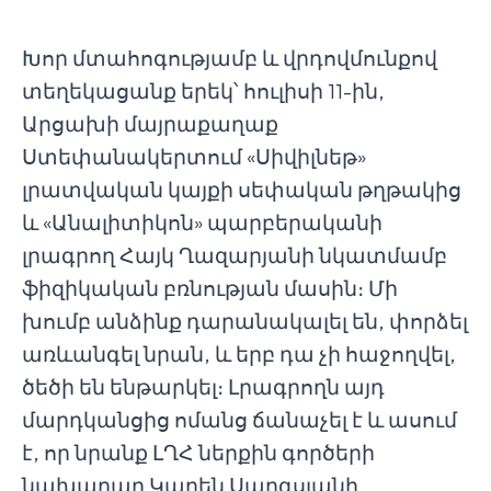
Խոր մտահոգությամբ և վրդովմունքով
տեղեկացանք երեկ՝ հուլիսի 11-ին,
Արցախի մայրաքաղաք
Ստեփանակերտում «Սիվիլնեթ»
լրատվական կայքի սեփական թղթակից
և «Անալիտիկոն» պարբերականի
լրագրող Հայկ Ղազարյանի նկատմամբ
ֆիզիկական բռնության մասին։ Մի
խումբ անձինք դարանակալել են, փորձել
առևանգել նրան, և երբ դա չի հաջողվել,
ծեծի են ենթարկել։ Լրագրողն այդ
մարդկանցից ոմանց ճանաչել է և ասում
է, որ նրանք ԼՂՀ ներքին գործերի
նախարար Կարեն Սարգսյանի