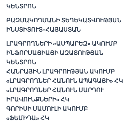
ԿԵՆՏՐՈՆ
ԲԱԶՄԱԿՈՂՄԱՆԻ ՏԵՂԵԿԱՏՎՈՒԹՅԱՆ
ԻՆՍՏԻՏՈՒՏ-ՀԱՅԱՍՏԱՆ
ԼՐԱԳՐՈՂՆԵՐԻ «ԱՍՊԱՐԵԶ» ԱԿՈՒՄԲ
ԻՆՖՈՐՄԱՑԻԱՅԻ ԱԶԱՏՈՒԹՅԱՆ
ԿԵՆՏՐՈՆ
ՀԱՆՐԱՅԻՆ ԼՐԱԳՐՈՒԹՅԱՆ ԱԿՈՒՄԲ
«ԼՐԱԳՐՈՂՆԵՐ ՀԱՆՈՒՆ ԱՊԱԳԱՅԻ» ՀԿ
«ԼՐԱԳՐՈՂՆԵՐ ՀԱՆՈՒՆ ՄԱՐԴՈՒ
ԻՐԱՎՈՒՆՔՆԵՐԻ» ՀԿ
ԳՈՐԻՍԻ ՄԱՄՈՒԼԻ ԱԿՈՒՄԲ
«ՖԵՄԻԴԱ» ՀԿ