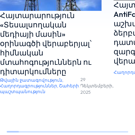
Հայտ
AntiF
Հայտարարություն
աշխ
«Տեսալսողական
ձերբ
մեդիայի մասին»
դատ
օրինագծի վերաբերյալ՝
զարգ
հիմնական
վերա
մտահոգություններն ու
դիտարկումները
Հաղորդա
29
Թվային ջատագովություն
,
Հաղորդագրություններ
,
Շահերի
/
Դեկտեմբերի,
պաշտպանություն
2025