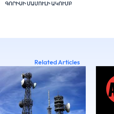
ԳՈՐԻՍԻ ՄԱՄՈՒԼԻ ԱԿՈՒՄԲ
Related Articles