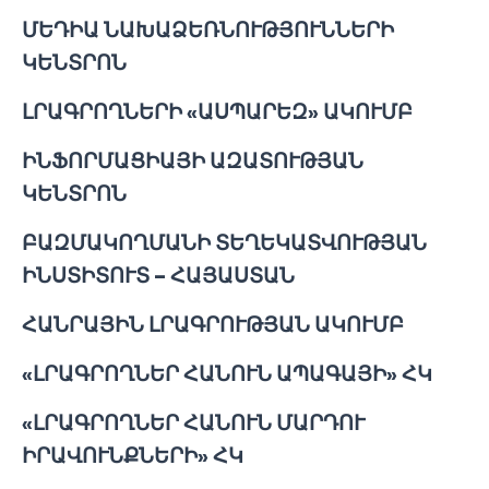
ՄԵԴԻԱ ՆԱԽԱՁԵՌՆՈՒԹՅՈՒՆՆԵՐԻ
ԿԵՆՏՐՈՆ
ԼՐԱԳՐՈՂՆԵՐԻ «ԱՍՊԱՐԵԶ» ԱԿՈՒՄԲ
ԻՆՖՈՐՄԱՑԻԱՅԻ ԱԶԱՏՈՒԹՅԱՆ
ԿԵՆՏՐՈՆ
ԲԱԶՄԱԿՈՂՄԱՆԻ ՏԵՂԵԿԱՏՎՈՒԹՅԱՆ
ԻՆՍՏԻՏՈՒՏ – ՀԱՅԱՍՏԱՆ
ՀԱՆՐԱՅԻՆ ԼՐԱԳՐՈՒԹՅԱՆ ԱԿՈՒՄԲ
«ԼՐԱԳՐՈՂՆԵՐ ՀԱՆՈՒՆ ԱՊԱԳԱՅԻ» ՀԿ
«ԼՐԱԳՐՈՂՆԵՐ ՀԱՆՈՒՆ ՄԱՐԴՈՒ
ԻՐԱՎՈՒՆՔՆԵՐԻ» ՀԿ