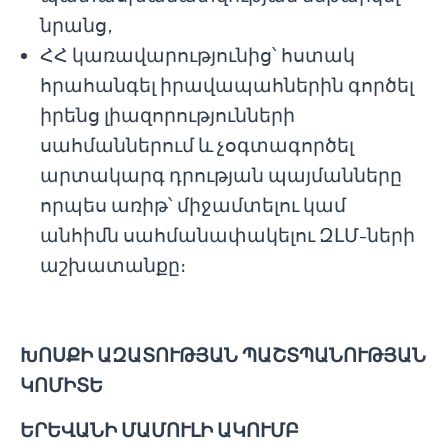
նրանց,
ՀՀ կառավարությունից՝ հստակ
հրահանգել իրավապահներին գործել
իրենց լիազորությունների
սահմաններում և չօգտագործել
արտակարգ դրության պայմանները
որպես առիթ՝ միջամտելու կամ
անհիմն սահմանափակելու ԶԼՄ-ների
աշխատանքը։
ԽՈՍՔԻ ԱԶԱՏՈՒԹՅԱՆ ՊԱՇՏՊԱՆՈՒԹՅԱՆ
ԿՈՄԻՏԵ
ԵՐԵՎԱՆԻ ՄԱՄՈՒԼԻ ԱԿՈՒՄԲ