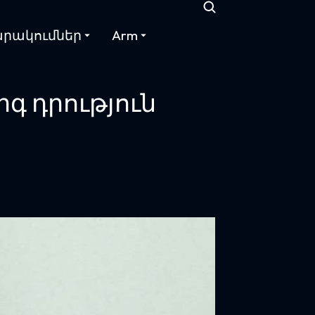
րակումներ
Arm
գ դրություն