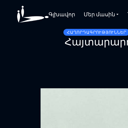
Գլխավոր
Մեր մասին
ՀԱՂՈՐԴԱԳՐՈՒԹՅՈՒՆՆԵՐ
Հայտարարու