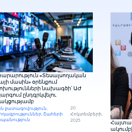
արարություն «Տեսալսողական
այի մասին» օրենքում
խությունների նախագծի՝ ԱԺ
արգում ընդգրկվելու
ակցությամբ
20
ին ջատագովություն
,
րդագրություններ
,
Շահերի
/
Հոկտեմբերի,
պանություն
2025
Հայտար
ակումբ