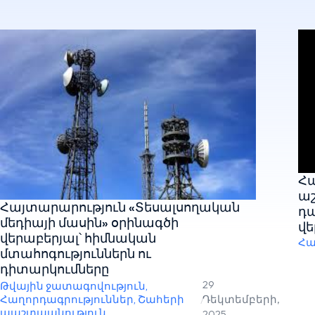
Հա
աշ
Հայտարարություն «Տեսալսողական
դ
մեդիայի մասին» օրինագծի
վե
վերաբերյալ՝ հիմնական
Հա
մտահոգություններն ու
դիտարկումները
29
Թվային ջատագովություն
,
Հաղորդագրություններ
,
Շահերի
/
Դեկտեմբերի,
պաշտպանություն
2025