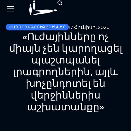
17 Հունիսի, 2020
ՀԱՂՈՐԴԱԳՐՈՒԹՅՈՒՆՆԵՐ
«Ուժայինները ոչ
միայն չեն կարողացել
պաշտպանել
լրագրողներին, այլև
խոչընդոտել են
վերջիններիս
աշխատանքը»