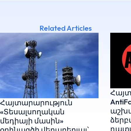
Related Articles
Հայտ
AntiF
Հայտարարություն
աշխ
«Տեսալսողական
ձերբ
մեդիայի մասին»
դատ
օրինագծի վերաբերյալ՝