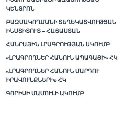
ԿԵՆՏՐՈՆ
ԲԱԶՄԱԿՈՂՄԱՆԻ ՏԵՂԵԿԱՏՎՈՒԹՅԱՆ
ԻՆՍՏԻՏՈՒՏ – ՀԱՅԱՍՏԱՆ
ՀԱՆՐԱՅԻՆ ԼՐԱԳՐՈՒԹՅԱՆ ԱԿՈՒՄԲ
«ԼՐԱԳՐՈՂՆԵՐ ՀԱՆՈՒՆ ԱՊԱԳԱՅԻ» ՀԿ
«ԼՐԱԳՐՈՂՆԵՐ ՀԱՆՈՒՆ ՄԱՐԴՈՒ
ԻՐԱՎՈՒՆՔՆԵՐԻ» ՀԿ
ԳՈՐԻՍԻ ՄԱՄՈՒԼԻ ԱԿՈՒՄԲ