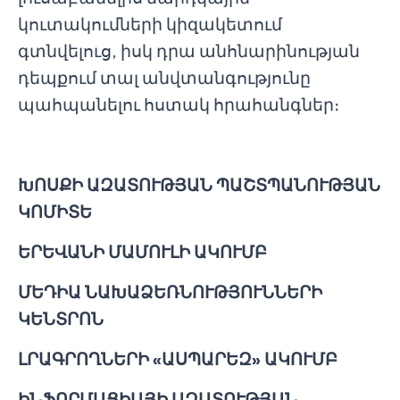
կուտակումների կիզակետում
գտնվելուց, իսկ դրա անհնարինության
դեպքում տալ անվտանգությունը
պահպանելու հստակ հրահանգներ։
ԽՈՍՔԻ ԱԶԱՏՈՒԹՅԱՆ ՊԱՇՏՊԱՆՈՒԹՅԱՆ
ԿՈՄԻՏԵ
ԵՐԵՎԱՆԻ ՄԱՄՈՒԼԻ ԱԿՈՒՄԲ
ՄԵԴԻԱ ՆԱԽԱՁԵՌՆՈՒԹՅՈՒՆՆԵՐԻ
ԿԵՆՏՐՈՆ
ԼՐԱԳՐՈՂՆԵՐԻ «ԱՍՊԱՐԵԶ» ԱԿՈՒՄԲ
ԻՆՖՈՐՄԱՑԻԱՅԻ ԱԶԱՏՈՒԹՅԱՆ