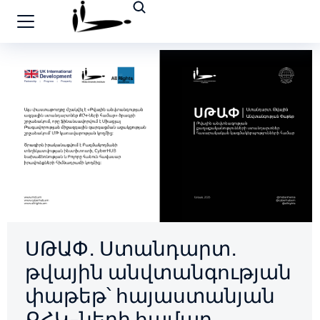
ՍԹԱՓ․ Ստանդարտ․
թվային անվտանգության
փաթեթ՝ հայաստանյան
ՔՀԿ-ների համար